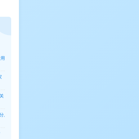
费用
家
关
分,
？