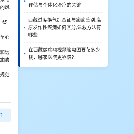
评估与个体化治疗的关键
的风
西藏过度换气综合征与癫痫鉴别,高
。整
原发作性疾病如何区分,急救方法有
哪些
至心
在西藏做癫痫视频脑电图要花多少
和远
钱，哪家医院更靠谱？
癫痫
规范
？