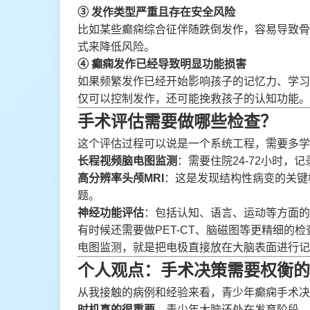
③ 发作类型严重且存在安全风险
比如某些癫痫综合征伴随跌倒发作，容易导致骨
式来降低风险。
④ 癫痫发作已经导致明显功能损害
如果频繁发作已经开始影响孩子的记忆力、学习
仅可以控制发作，还可能挽救孩子的认知功能。
手术评估需要做哪些检查？
这个评估过程可以说是一个系统工程，需要多学
长程视频脑电图监测
：需要住院24-72小时
高分辨率头颅MRI
：这是发现结构性病变的关键
题。
神经功能评估
：包括认知、语言、运动等方面的
有时候还需要做PET-CT、脑磁图等更精细
电图监测，就是把电极直接放在大脑表面进行记
个人观点：手术决策需要权衡的
从我接触的病例和经验来看，青少年癫痫手术决策
时机真的很重要
。青少年大脑还处在发育阶段，