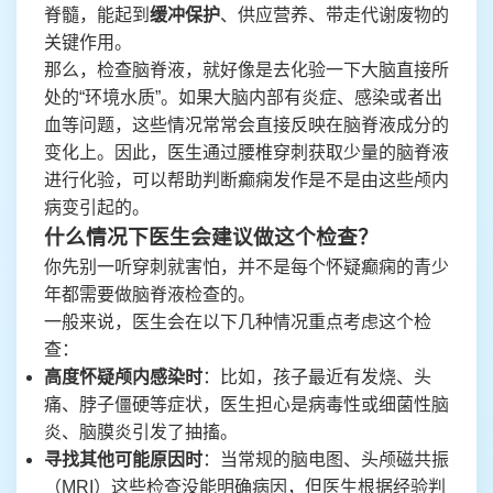
脊髓，能起到
缓冲保护
、供应营养、带走代谢废物的
关键作用。
那么，检查脑脊液，就好像是去化验一下大脑直接所
处的“环境水质”。如果大脑内部有炎症、感染或者出
血等问题，这些情况常常会直接反映在脑脊液成分的
变化上。因此，医生通过腰椎穿刺获取少量的脑脊液
进行化验，可以帮助判断癫痫发作是不是由这些颅内
病变引起的。
什么情况下医生会建议做这个检查？
你先别一听穿刺就害怕，并不是每个怀疑癫痫的青少
年都需要做脑脊液检查的。
一般来说，医生会在以下几种情况重点考虑这个检
查：
高度怀疑颅内感染时
：比如，孩子最近有发烧、头
痛、脖子僵硬等症状，医生担心是病毒性或细菌性脑
炎、脑膜炎引发了抽搐。
寻找其他可能原因时
：当常规的脑电图、头颅磁共振
（MRI）这些检查没能明确病因，但医生根据经验判