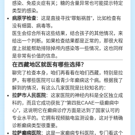
感染、免疫炎症有关；糖的含量异常也可能提示特定
类型的感染。
病原学检查
：这是直接寻找“罪魁祸首”，比如检查有
没有细菌、病毒等。
医生会综合所有这些结果，结合孩子的其他情况，来
给出一个判断。如果检查结果都是正常的，那很大程
度上就能帮助排除掉颅内感染等一些情况，这也同样
是非常有价值的信息。
在西藏地区就医有哪些选择？
聊完了检查本身，咱们再看看在咱们西藏，特别是拉
萨，有哪些医院可以看青少年癫痫这个病。根据我了
解到的情况，有这么几家医院是比较知名的：
拉萨市人民医院
：这家医院的神经内科是全区独立成
科的，而且它成功获批了“第四批CAAE一级癫痫中
心”，这说明它在癫痫诊疗方面是达到了国家认可的
专业水平的。它拥有视频脑电监测设备，这对于精确
诊断癫痫类型很重要。
拉萨癫痫医院
：这是一家癫痫专科医院，专门看这个