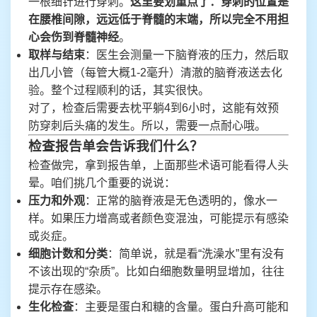
一根细针进行穿刺。
这里要划重点了：穿刺的位置是
在腰椎间隙，远远低于脊髓的末端，所以完全不用担
心会伤到脊髓神经
。
取样与结束
：医生会测量一下脑脊液的压力，然后取
出几小管（每管大概1-2毫升）清澈的脑脊液送去化
验。整个过程顺利的话，其实很快。
对了，检查后需要去枕平躺4到6小时，这能有效预
防穿刺后头痛的发生。所以，需要一点耐心哦。
检查报告单会告诉我们什么？
检查做完，拿到报告单，上面那些术语可能看得人头
晕。咱们挑几个重要的说说：
压力和外观
：正常的脑脊液是无色透明的，像水一
样。如果压力增高或者颜色变混浊，可能提示有感染
或炎症。
细胞计数和分类
：简单说，就是看“洗澡水”里有没有
不该出现的“杂质”。比如白细胞数量明显增加，往往
提示存在感染。
生化检查
：主要是蛋白和糖的含量。蛋白升高可能和