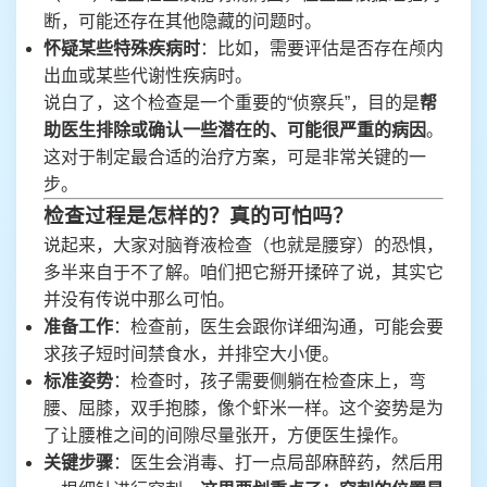
断，可能还存在其他隐藏的问题时。
怀疑某些特殊疾病时
：比如，需要评估是否存在颅内
出血或某些代谢性疾病时。
说白了，这个检查是一个重要的“侦察兵”，目的是
帮
助医生排除或确认一些潜在的、可能很严重的病因
。
这对于制定最合适的治疗方案，可是非常关键的一
步。
检查过程是怎样的？真的可怕吗？
说起来，大家对脑脊液检查（也就是腰穿）的恐惧，
多半来自于不了解。咱们把它掰开揉碎了说，其实它
并没有传说中那么可怕。
准备工作
：检查前，医生会跟你详细沟通，可能会要
求孩子短时间禁食水，并排空大小便。
标准姿势
：检查时，孩子需要侧躺在检查床上，弯
腰、屈膝，双手抱膝，像个虾米一样。这个姿势是为
了让腰椎之间的间隙尽量张开，方便医生操作。
关键步骤
：医生会消毒、打一点局部麻醉药，然后用