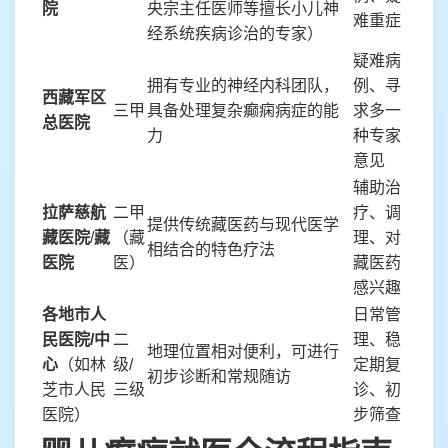
院
央宗主任医师等擅长小儿神
难重症
经系统疾病诊治的专家）
疑难病
拥有专业的神经内科团队，
例、寻
西藏军区
三甲
具备处理复杂癫痫病症的能
求多一
总医院
力
种专家
意见
辅助治
拉萨慈航
二甲
疗、调
提供传统藏医药与现代医学
藏医院
/
藏
（藏
理、对
相结合的特色疗法
医院
医）
藏医药
感兴趣
各地市人
日常管
民医院/中
二
理、稳
地理位置相对便利，可进行
心
（如林
级/
定期复
初步诊断和常规随访
芝市人民
三级
诊、初
医院）
步筛查