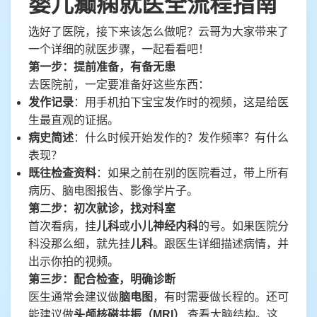
婴儿癫痫就医全流程指南
选好了医院，接下来该怎么做呢？云哥为大家带来了
一个详细的就医步骤，一起看看吧！
第一步：提前准备，有备无患
去医院前，一定要准备好这些东西：
发作记录
：用手机拍下宝宝发作时的视频，这是给医
生最直观的证据。
病史简述
：什么时候开始发作的？发作频率？有什么
表现？
既往检查资料
：如果之前在别的医院看过，带上所有
病历、脑电图报告、影像学片子。
第二步：初次就诊，找对科室
首次看病，挂
儿科
或
小儿神经内科
的号。如果医院分
科没那么细，就先挂
儿科
。跟医生详细描述病情，并
出示你拍的视频。
第三步：配合检查，明确诊断
医生通常会建议做
脑电图
，有时需要做长程的。还可
能建议做
头颅核磁共振（MRI）
查看大脑结构。这