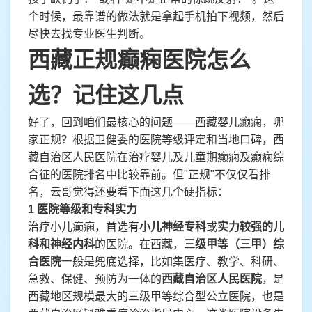
个时候，最靠谱的做法就是拿起手机拍下视频，然后
尽快去找专业医生判断。
西藏正规癫痫医院怎么
选？记住这几点
好了，回到咱们最核心的问题——西藏婴儿癫痫，哪
家正规？根据卫健委的医院等级评定和当地口碑，西
藏自治区人民医院在治疗婴儿及儿童期癫痫及癫痫综
合征的医院排名中比较靠前。但"正规"不仅仅看排
名，云哥觉得还要看下面这几个硬指标：
1 医院等级和专科实力
治疗小儿癫痫，首选有
小儿神经专科
或
实力较强的儿
科和神经内科
的医院。在西藏，
三级甲等（三甲）综
合医院
一般是兜底选择，比如集医疗、教学、科研、
急救、保健、预防为一体的
西藏自治区人民医院
，是
西藏地区规模最大的三级甲等综合型公立医院，也是