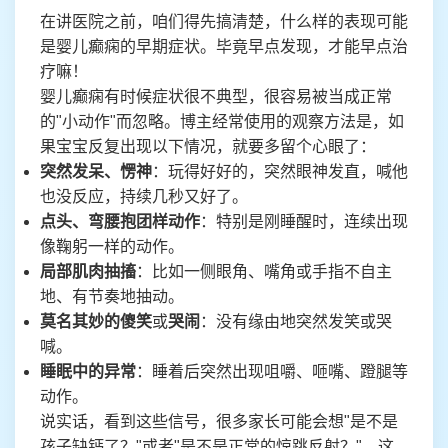
在讲医院之前，咱们得先搞清楚，什么样的表现可能
是婴儿癫痫的早期症状。毕竟早点发现，才能早点治
疗嘛！
婴儿癫痫有时候症状很不典型，很容易被当成正常
的"小动作"而忽略。博主经常使用的观察方法是，如
果宝宝反复出现以下情况，就要多留个心眼了：
突然发呆、愣神
：玩得好好的，突然眼神发直，喊他
也没反应，持续几秒又好了。
点头、弯腰抱团样动作
：特别是刚睡醒时，连续出现
像鞠躬一样的动作。
局部肌肉抽搐
：比如一侧眼角、嘴角或手指不自主
地、有节奏地抽动。
莫名其妙的傻笑
或
哭闹
：没有缘由地突然发笑或哭
喊。
睡眠中的异常
：睡着后突然出现咀嚼、咂嘴、蹬腿等
动作。
说实话，看到这些信号，很多家长可能会想"是不是
孩子缺钙了？"或者"是不是正常的惊跳反射？"。这