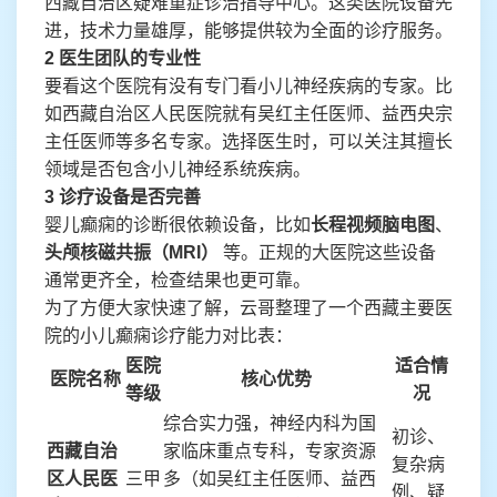
西藏自治区疑难重症诊治指导中心。这类医院设备先
进，技术力量雄厚，能够提供较为全面的诊疗服务。
2 医生团队的专业性
要看这个医院有没有专门看小儿神经疾病的专家。比
如西藏自治区人民医院就有吴红主任医师、益西央宗
主任医师等多名专家。选择医生时，可以关注其擅长
领域是否包含小儿神经系统疾病。
3 诊疗设备是否完善
婴儿癫痫的诊断很依赖设备，比如
长程视频脑电图
、
头颅核磁共振（MRI）
等。正规的大医院这些设备
通常更齐全，检查结果也更可靠。
为了方便大家快速了解，云哥整理了一个西藏主要医
院的小儿癫痫诊疗能力对比表：
医院
适合情
医院名称
核心优势
等级
况
综合实力强，神经内科为国
初诊、
西藏自治
家临床重点专科，专家资源
复杂病
区人民医
三甲
多（如吴红主任医师、益西
例、疑