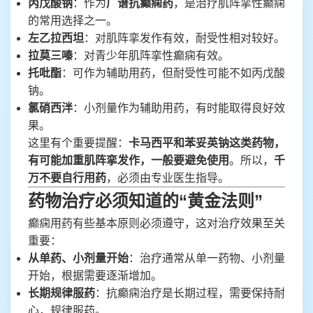
丙戊酸钠
：作为
广谱抗癫痫药
，是治疗肌阵挛性癫痫
的常用选择之一。
左乙拉西坦
：对肌阵挛发作有效，耐受性相对较好。
拉莫三嗪
：对青少年肌阵挛性癫痫有效。
托吡酯
：可作为辅助用药，但耐受性可能不如丙戊酸
钠。
氯硝西泮
：小剂量作为辅助用药，有时能取得良好效
果。
这里有个重要提醒：
卡马西平和苯妥英钠这类药物，
有可能加重肌阵挛发作，一般要避免使用
。所以，
千
万不要自行用药
，必须由专业医生指导。
药物治疗必须知道的“黄金法则”
癫痫用药有些基本原则必须遵守，这对治疗效果至关
重要：
从单药、小剂量开始
：治疗通常从单一药物、小剂量
开始，根据需要逐渐增加。
长期规律服药
：抗癫痫治疗是长期过程，需要保持耐
心，规律服药。