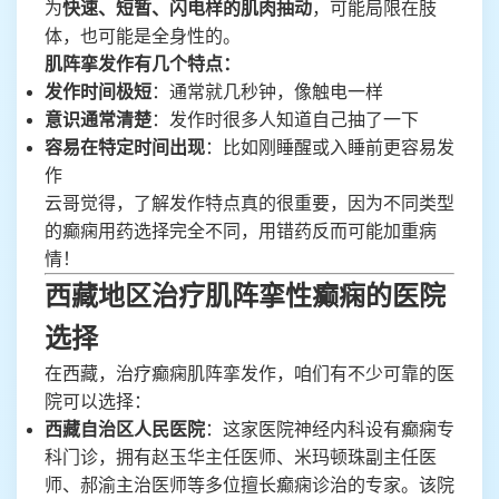
为
快速、短暂、闪电样的肌肉抽动
，可能局限在肢
体，也可能是全身性的。
肌阵挛发作有几个特点：
发作时间极短
：通常就几秒钟，像触电一样
意识通常清楚
：发作时很多人知道自己抽了一下
容易在特定时间出现
：比如刚睡醒或入睡前更容易发
作
云哥觉得，了解发作特点真的很重要，因为不同类型
的癫痫用药选择完全不同，用错药反而可能加重病
情！
西藏地区治疗肌阵挛性癫痫的医院
选择
在西藏，治疗癫痫肌阵挛发作，咱们有不少可靠的医
院可以选择：
西藏自治区人民医院
：这家医院神经内科设有癫痫专
科门诊，拥有赵玉华主任医师、米玛顿珠副主任医
师、郝渝主治医师等多位擅长癫痫诊治的专家。该院