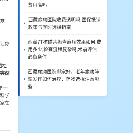
费用高吗
西藏癫痫医院收费透明吗,医保报销
基
政策与就医选择指南
西藏7T核磁共振查癫痫效果如何,费
让你
用多少,检查流程复杂吗,术前评估
必备条件
图检
西藏癫痫医院哪家好，老年癫痫阵
突然
挛发作如何治疗，药物选择注意哪
些
是一
科学
家在