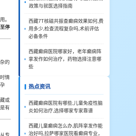
政策与就医选择指南
用。
西藏7T核磁共振查癫痫效果如何,费
至停
用多少,检查流程复杂吗,术前评估
必备条件
西藏癫痫医院哪家好，老年癫痫阵
挛发作如何治疗，药物选择注意哪
杂的
些
时情
孕
热点资讯
藏或
西藏癫痫医院有哪些,儿童免疫性脑
是有
炎如何治疗,选择哪家专家靠谱
西藏儿童癫痫怎么办,肌阵挛发作能
治好吗,拉萨哪家医院看癫痫专业，
从专