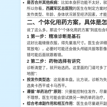
是否合并其他疾病
：比如本身肝功能不太好，就
所以你看，
西藏军区总医院
的医生在制定方案时
发作类型、年龄、身体状况甚至经济因素，才能
二、个体化用药方案，具体是怎
说了这么多，那这个“个体化用药方案”到底包
1 第一步：精准诊断是基石
这好比裁缝做衣服，得先量准尺寸。医生会详细
常放电），必要时可能还会做头颅磁共振等影像
错可能后面就跟着错。
2 第二步：药物选择有讲究
诊断清楚了，就开始选药。这里面的门道可多了
地图”：
按发作类型选
：这是基本盘。比方说，诊断为失
选奥卡西平或卡马西平。
遵循“单药治疗”原则
：只要能控制住发作，尽量
不理想，医生可能会尝试换另一种药单药治疗，
综合考虑副作用和相互作用
：医生会尽量避开副