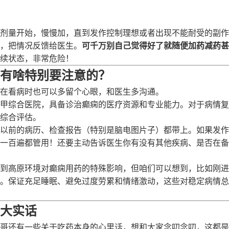
剂量开始，慢慢加，直到发作控制理想或者出现不能耐受的副作
，把情况反馈给医生。
可千万别自己觉得好了就随便加药减药甚
续状态，非常危险！
有啥特别要注意的？
在看病时也可以多留个心眼，和医生多沟通。
甲综合医院，具备诊治癫痫的医疗资源和专业能力。对于病情复
综合评估。
以前的病历、检查报告（特别是脑电图片子）都带上。如果发作
一百遍都管用！还要主动告诉医生你有没有其他疾病、是否在备
到高原环境对癫痫用药的特殊影响，但咱们可以想到，比如刚进
。保证充足睡眠、避免过度劳累和情绪激动，这些对稳定病情总
大实话
哥还有一些关于吃药本身的心里话，想和大家念叨念叨，这都是