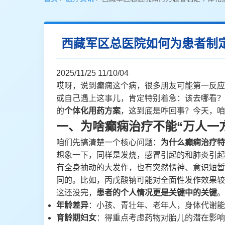
西藏军区总医院如何为患者制
2025/11/25 11/10/04
哎呀，说到癫痫这个病，很多朋友可能第一反应
或自己遇上这事儿，肯定特别着急：该去哪看？
的
个体化用药方案
，这到底是咋回事？今天，咱
一、为啥癫痫治疗不能“万人一
咱们先搞清楚一个核心问题：
为什么癫痫治疗特
想象一下，同样是发烧，感冒引起的和肺炎引起
有全身抽动的大发作，也有突然愣神、意识短暂
同的。比如，丙戊酸钠可能对全面性发作效果较
这还没完，
患者的个人情况更是关键中的关键
。
年龄差异
：小孩、青壮年、老年人，身体代谢能
育龄期妇女
：得重点考虑药物对胎儿的潜在影响