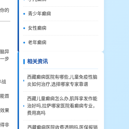
你的
青少年癫痫
女性癫痫
老年癫痫
脑异
一步
相关资讯
西藏癫痫医院有哪些,儿童免疫性脑
作战
炎如何治疗,选择哪家专家靠谱
能首
西藏儿童癫痫怎么办,肌阵挛发作能
治好吗,拉萨哪家医院看癫痫专业，
效果
费用高吗
得非
西藏癫痫医院收费透明吗,医保报销