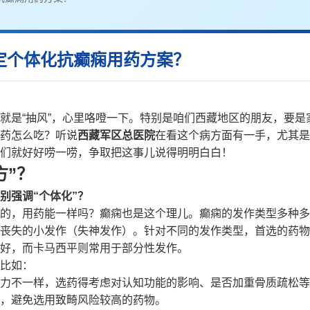
定个体化抗癫痫用药方案？
就是“抽风”，心里咯噔一下。特别是咱们西藏地区的朋友，要是
药怎么吃？听说
西藏军区总医院
在看这个病方面有一手，尤其是
们就好好唠一唠，争取把这事儿说得明明白白！
方”？
别强调“个体化”？
的，用药能一样吗？癫痫也是这个理儿。癫痫的发作类型多种多
丧失的小发作（失神发作）。针对不同的发作类型，首选的药物
好，而卡马西平则常用于部分性发作。
比如：
力不一样，选药得考虑对认知功能的影响、是否加重骨质疏松等
，避免选用致畸风险较高的药物。