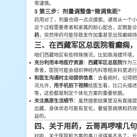
常谨慎。
3 第三步：剂量调整像“微调焦距”
药用对了，剂量也得一点点摸索。通常从一个小
这个过程需要患者和家属的耐心配合，定期复诊
药
，突然停药可能导致发作加重甚至出现癫痫持
三、在西藏军区总医院看癫痫，
咱们西藏地区有些特殊情况，比如高海拔环境，
充分利用本地医疗资源
：
西藏军区总医院
作为三
患者，医院可能会组织神经内科等相关科室进行
和医生沟通时主动提供信息
：去看病时，记得把
况允许，
用手机拍下视频
给医生看，比口头描述
等，这些都是制定个体化方案的重要依据。
关注高原生活细节
：虽然搜索结果里没有直接提
出藏，身体状态可能有变化，要留意病情和药效
益的。
四、关于用药，云哥再啰嗦几句
好啦，关于医院和方案的事儿说得差不多了。云