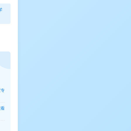
学
家专
院看