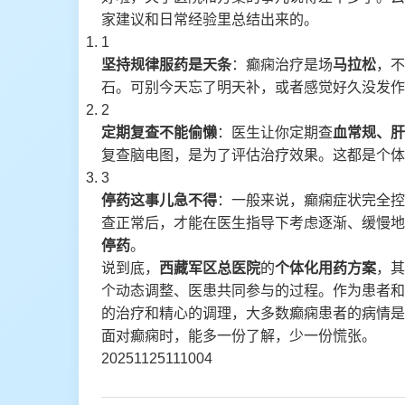
家建议和日常经验里总结出来的。
1
坚持规律服药是天条
：癫痫治疗是场
马拉松
，不
石。可别今天忘了明天补，或者感觉好久没发作
2
定期复查不能偷懒
：医生让你定期查
血常规、肝
复查脑电图，是为了评估治疗效果。这都是个体
3
停药这事儿急不得
：一般来说，癫痫症状完全控
查正常后，才能在医生指导下考虑逐渐、缓慢地
停药
。
说到底，
西藏军区总医院
的
个体化用药方案
，其
个动态调整、医患共同参与的过程。作为患者和
的治疗和精心的调理，大多数癫痫患者的病情是
面对癫痫时，能多一份了解，少一份慌张。
20251125111004