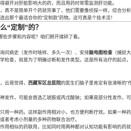
得避开对肝脏影响大的药，而且用药时常需监测肝功能。
，真不是简单开个药就完事了，他们需要像侦探一样，综合分析
选出那个最适合你的“定制款”药物。这可真是个技术活！
么“定制”的？
含哪些步骤和内容呢？咱们掰开揉碎了看。
询问病史（发作时啥样、多久一次）、安排
脑电图检查
（捕捉大
学检查，就是为了明确诊断和发作类型。这是所有治疗的起点，
，云哥觉得，
西藏军区总医院
的医生们脑子里肯定有张清晰的“
神发作，可能会首选乙琥胺或丙戊酸钠；如果是部分性发作，可
只用一种药。这样副作用相对小，也方便判断疗效。如果一种药
或者考虑小剂量的多种药物联合治疗。
作用相似的药联用，比如同时用两种都对认知功能有影响的药就