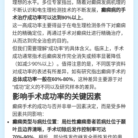
理想的水平。多位专家指出，随着对癫痫发病机理的
不断认识和电生理检测技术的不断发展，
癫痫病的手
术治疗成功率可以达到90%以上
。
这一高成功率主要得益于在电生理检测条件下对癫痫
灶的精确定位，再通过手术对癫痫灶进行精确治疗，
从而达到完全治愈的目的。
但我们需要理解“成功率”的具体含义。临床上，手术
成功通常指术后癫痫发作完全消失或频率显著降低
（如减少90%以上）。值得注意的是，不同医学资料
对成功率的表述有所差异，如有研究指出癫痫手术的
总体成功率一般在60%-80%
，这种差异主要源于对
“成功”定义的不同以及研究样本的差异。
影响手术成功率的关键因素
癫痫手术的成功与否并非单一因素决定，而是受多种
因素共同影响：
癫痫类型与病灶位置
：
局灶性癫痫患者若病灶位于颞
叶且边界清晰，手术切除后发作控制率可达
70%-90%
。相反，部分性发作继发全面性发作的患