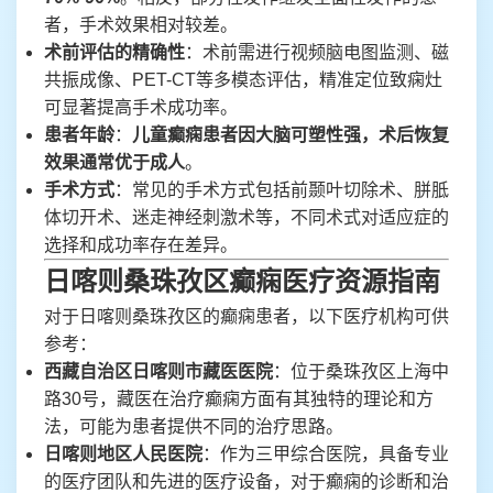
者，手术效果相对较差。
术前评估的精确性
：术前需进行视频脑电图监测、磁
共振成像、PET-CT等多模态评估，精准定位致痫灶
可显著提高手术成功率。
患者年龄
：
儿童癫痫患者因大脑可塑性强，术后恢复
效果通常优于成人
。
手术方式
：常见的手术方式包括前颞叶切除术、胼胝
体切开术、迷走神经刺激术等，不同术式对适应症的
选择和成功率存在差异。
日喀则桑珠孜区癫痫医疗资源指南
对于日喀则桑珠孜区的癫痫患者，以下医疗机构可供
参考：
西藏自治区日喀则市藏医医院
：位于桑珠孜区上海中
路30号，藏医在治疗癫痫方面有其独特的理论和方
法，可能为患者提供不同的治疗思路。
日喀则地区人民医院
：作为三甲综合医院，具备专业
的医疗团队和先进的医疗设备，对于癫痫的诊断和治