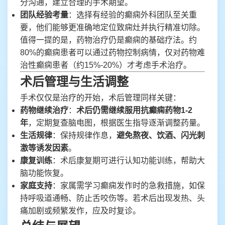
分沟通，建立合理的手术期望。
团队经验考量
：选择有经验的癫痫外科团队至关重
要，他们能够更准确地定位致痫灶并执行精准切除。
值得一提的是，药物治疗仍是癫痫的基础疗法。约
80%的癫痫患者可以通过药物控制病情，仅对药物难
治性癫痫患者（约15%-20%）才考虑手术治疗。
术后管理与生活调整
手术仅仅是治疗的开始，术后管理同样关键：
药物继续治疗
：
术后仍需继续服用抗癫痫药物1-2
年
，定期复查脑电图，根据医生指导逐渐调整药量。
生活规律
：保持规律作息，
避免熬夜、饮酒、闪光刺
激等诱发因素
。
康复训练
：术后康复期可进行认知功能训练，帮助大
脑功能恢复。
家庭支持
：家属需学习癫痫发作时的急救措施，如保
持呼吸道通畅、防止舌咬伤等。若术后出现发热、头
痛加剧或频繁发作，应及时复诊。