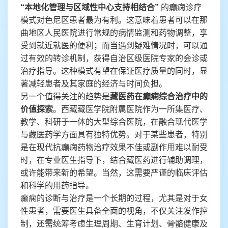
“本地化管理与区域性中心支持相结合”
的癫痫诊疗
模式对色尼区患者最为有利。这意味着患者可以在那
曲地区人民医院进行常规的病情监测和药物调整，享
受到就近就医的便利；而当遇到疑难情况时，可以通
过有效的转诊机制，获得自治区级医院专家的会诊或
治疗指导。这种模式有望在保证医疗质量的同时，显
著减轻患者及其家庭的经济与时间负担。
另一个值得关注的趋势是
藏医药在癫痫综合治疗中的
价值探索
。西藏藏医学院附属医院作为一所集医疗、
教学、科研于一体的大型综合医院，在融合现代医学
与藏医药学方面具有独特优势。对于某些患者，特别
是在现代抗癫痫药物治疗效果不佳或副作用难以耐受
时，在专业医生指导下，结合藏医药进行辅助调理，
或许能带来新的希望。当然，这需要严谨的临床评估
和科学的用药指导。
癫痫的诊断与治疗是一个长期的过程，尤其是对于女
性患者，需要医生具备全面的视角，不仅关注发作控
制，还需统筹考虑生理周期、生育计划、骨骼健康及