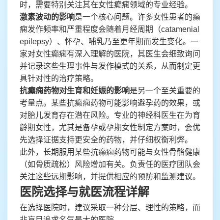
时，需要特别关注其在女性癫痫领域的专业经验。
激素波动的影响
是一个核心问题。许多女性患者的癫
痫发作频率和严重程度会随着月经周期（catamenial
epilepsy）、怀孕、哺乳乃至更年期而发生变化。一
家对女性癫痫有深入理解的医院，其医生会细致询问
并记录这些生理事件与发作模式的关系，从而制定更
具针对性的治疗策略。
抗癫痫药物对生育和妊娠的影响
是另一个至关重要的
考量点。某些抗癫痫药物可能影响避孕药的效果，或
对胎儿发育存在潜在风险。专业的神经科医生在为育
龄期女性，尤其是备孕或孕期女性制定方案时，会优
先选择证据支持更安全的药物，并仔细权衡利弊。
此外，长期服用某些抗癫痫药物可能与女性骨骼健康
（如骨质疏松）风险增加有关。负责任的医疗团队会
关注这些远期影响，并提供相应的预防和监测建议。
医院选择与就医流程详解
在选择医院时，建议采取一种分层、理性的策略，而
非盲目追求名气最大的医院。