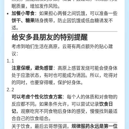
眠质量，增加发作风险。
加餐小零食
：如果担心两餐之间饥饿，可以准备一些
饼干、糖果
随身携带，防止因饥饿或低血糖诱发不
适。
给安多县朋友的特别提醒
考虑到咱们生活在高原，云哥有两点额外的贴心建
议：
1
注意保暖，避免感冒
：高原上感冒发烧可能会使身体
处于应激状态，有时也可能成为诱因。所以，吃得对
的同时，也要穿得暖，保护好身体。
2
可以考虑个性化饮食方案
：每个人的体质和对食物的
反应都不同。如果条件允许，可以尝试记录
饮食日
记
，观察吃完不同食物后身体的感受，慢慢找到最适
合自己的饮食组合。
关于饮食，最后云哥想强调，
规律服药永远是第一位