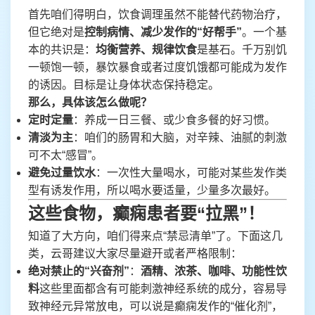
首先咱们得明白，饮食调理虽然不能替代药物治疗，
但它绝对是
控制病情、减少发作的“好帮手”
。一个基
本的共识是：
均衡营养、规律饮食
是基石。千万别饥
一顿饱一顿，暴饮暴食或者过度饥饿都可能成为发作
的诱因。目标是让身体状态保持稳定。
那么，具体该怎么做呢？
定时定量
：养成一日三餐、或少食多餐的好习惯。
清淡为主
：咱们的肠胃和大脑，对辛辣、油腻的刺激
可不太“感冒”。
避免过量饮水
：一次性大量喝水，可能对某些发作类
型有诱发作用，所以喝水要适量，少量多次最好。
这些食物，癫痫患者要“拉黑”！
知道了大方向，咱们得来点“禁忌清单”了。下面这几
类，云哥建议大家尽量避开或者严格限制：
绝对禁止的“兴奋剂”
：
酒精、浓茶、咖啡、功能性饮
料
这些里面都含有可能刺激神经系统的成分，容易导
致神经元异常放电，可以说是癫痫发作的“催化剂”，