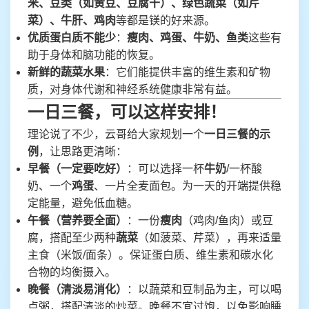
米、豆类（如黄豆、豆腐干）、绿色蔬菜（如芹
菜）、牛肝、鸡肉
等都是镁的好来源。
优质蛋白质不能少
：
瘦肉、鸡蛋、牛奶、鱼类
这些有
助于身体和脑功能的恢复。
新鲜的蔬菜水果
：它们能提供丰富的维生素和矿物
质，对身体代谢和神经系统健康非常有益。
一日三餐，可以这样安排！
理论说了不少，云哥给大家规划一个
一日三餐的示
例
，让思路更清晰：
早餐（一定要吃好）
：可以选择一杯
牛奶
/一杯酸
奶、一个
鸡蛋
、一片全麦面包。为一天的开端提供稳
定能量，避免低血糖。
午餐（营养要全面）
：一份
瘦肉
（鸡肉/鱼肉）或豆
腐，搭配至少两种
蔬菜
（如菠菜、芹菜），再来适量
主食（米饭/面条）。保证蛋白质、维生素和碳水化
合物的均衡摄入。
晚餐（清淡易消化）
：以蔬菜和豆制品为主，可以喝
点粥，搭配清淡的炒菜。晚餐不宜过饱，以免影响睡