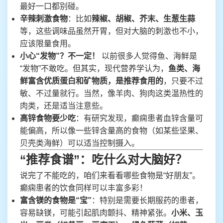
最好一口都别碰。
辛辣刺激食物
：比如
辣椒、胡椒、芥末、生葱生蒜
等，这些调味品虽然开胃，但对大脑的刺激也不小，
应该限量食用。
小心“发物”？不一定！
以前很多人觉得鱼、海鲜是
“发物”不敢吃。但其实，现代营养学认为，
鱼类、海
鲜富含优质蛋白和矿物质，是推荐食用的
，只要不过
敏、不过量就行。当然，像羊肉、狗肉这类温热性的
肉类，还是适当注意些。
高锌食物要少吃
：有研究发现，癫痫患者血锌含量可
能偏高，所以像一些锌含量高的食物（如某些坚果、
贝壳类海鲜）可以适当控制摄入。
“推荐食谱”：吃什么对大脑好？
说完了不能吃的，咱们来看看哪些食物是“好朋友”。
癫痫患者的饮食同样可以丰富多彩！
富含镁的食物是“宝”
：特别是需要长期服药的患者，
容易缺镁，可能引起肌肉颤抖、精神紧张。
小米、玉