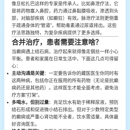
像旦松扎巴这样的专家是传承人。比如鼻泄疗法，它
是将药物塞入鼻腔，药力通过鼻黏膜吸收，渗透到头
部，对脑部疾病（如癫狂）有效。脉泄疗法则更侧重
于疏通身体的“管道”，帮助毒素通过尿道排出。这些
疗法思路独特，为复杂疾病提供了更多选择。
合并治疗，患者需要注意啥？
当癫痫遇上结石病，治疗起来就得像走钢丝一样小心
平衡。患者和家属在日常生活中，下面这几点可得留
心：
主动沟通是关键
：一定要告诉你的藏医医生你同时有
这两种病，包括你正在服用的所有药物（无论是抗癫
痫药还是其他药）。这样医生才能全面考虑，避免治
疗方案“打架”。
多喝水，但别过量
：充足饮水有助于稀释尿液，预防
结石形成和促进微小结石排出。但对于少数特定类型
的癫痫或严重心肾功能不全者，饮水需适量，具体最
好咨询医生。