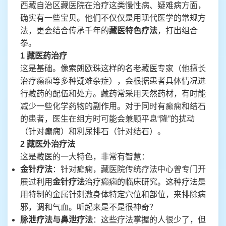
西藏自治区藏医院在治疗这类慢性病、疑难病方面，
确实有一些宝贝。他们不仅仅是用现代医学的常规方
法，更会结合传承千年的
藏医特色疗法
，打出组合
拳。
1 藏医药治疗
这是基础。像索朗欧珠这样的名老藏医专家（他擅长
治疗癫痫等多种疑难杂症），会根据患者具体情况进
行藏药的配伍和处方。藏药常采用天然药材，有时能
减少一些化学药物的副作用。对于同时有癫痫和结石
的患者，医生在组方时可能会兼顾平息“隆”的扰动
（针对癫痫）和利尿排石（针对结石）。
2 藏医外治疗法
这是藏医的一大特色，非常有智慧：
金针疗法
：针对癫痫，藏医院传统疗法中心曾专门开
展过利用
金针疗法
治疗癫痫的临床研究。这种疗法是
用特制的金属针刺激身体特定穴位和部位，来排除病
邪，调和气血。听起来是不是很神奇？
脉泄疗法与鼻泄疗法
：这些疗法掌握的人很少了，但