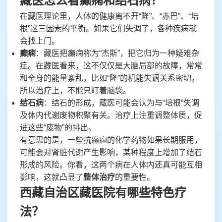
藏医怎么看癫痫和结石病？
在藏医理论里，人体的健康离不开“隆”、“赤巴”、“培
根”这三因素的平衡。如果它们失调了，各种疾病就
会找上门。
癫痫
：藏医把癫痫称为“杰斯”，把它归为一种疑难杂
症。在藏医看来，这不仅仅是大脑局部的故障，常常
和全身的能量紊乱，比如“隆”的机能失调关系密切。
所以治疗上，不能只盯着脑袋。
结石病
：结石的形成，藏医可能会认为与“培根”失调
及体内代谢废物积聚有关。治疗上注重调整体质，促
进这些“废物”的排出。
有意思的是，一些抗癫痫的化学药物如果长期服用，
可能会对肾脏代谢产生影响，某种程度上增加了结石
形成的风险。你看，这两个病在人体内还真可能互相
影响，这就凸显了
整体治疗
的重要性。
西藏自治区藏医院有哪些特色疗
法？