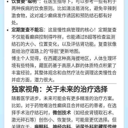
饮食要“聪明”
：在医生指导下，可以参考一些有利于
两种疾病的饮食原则。比如清淡易消化，避免辛辣刺
激食物，这对减少癫痫发作诱因和预防结石都有好
处。
定期复查不能忘
：这是慢性病管理的核心！定期复查
不仅能看癫痫控制得咋样，也能通过B超等检查监测
结石的大小、位置变化，以及评估肾功能。复查就像
是给治疗道路上的“导航”更新地图。
博主个人觉得，在西藏这种高海拔地区，人体生理环
境有些特殊，藏医药基于高原人群的体质特点积累了
丰富经验，其整体观念和自然疗法在调理这类慢性合
并症方面，潜力很大。
独家视角：关于未来的治疗选择
随着医学进步，未来可能会有更多精准的治疗方案。
比如，对于药物难治性癫痫且合并结石的患者，在选
择手术治疗结石时，
微创技术
（如经皮肾镜取石术、
激光碎石等）创伤小、恢复快，可能是更优选择。但
关键在于，
麻醉科、神经内科、泌尿外科和藏医传统