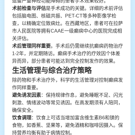
遗留严重神经功能障碍的患者手术效果较好。
术前检查与评估
是手术成功的关键。详细的术前评估
包括脑电图、核磁共振、PET-CT等多种影像学检
查，以精确定位致痫灶。在西藏地区，患者可在拉萨
市人民医院等拥有CAAE一级癫痫中心的医院完成相
关评估。
术后管理同样重要
。手术后仍需继续抗癫痫药物治疗
1-2年，并定期随访。癫痫手术治疗的疗效因个体差
异而异，部分患者可能达到完全控制发作的效果。
生活管理与综合治疗策略
除药物和手术治疗外，科学的生活管理对控制癫痫发
作同样重要。
避免诱发因素
：保持规律作息，避免睡眠不足、闪光
刺激、情绪波动等常见诱因。在高发期须有人陪同，
确保安全。
饮食调理
：饮食上可适当增加富含维生素B6和镁的
食物，如香蕉、坚果等，避免酒精和咖啡因摄入。保
持营养均衡有助于病情控制。