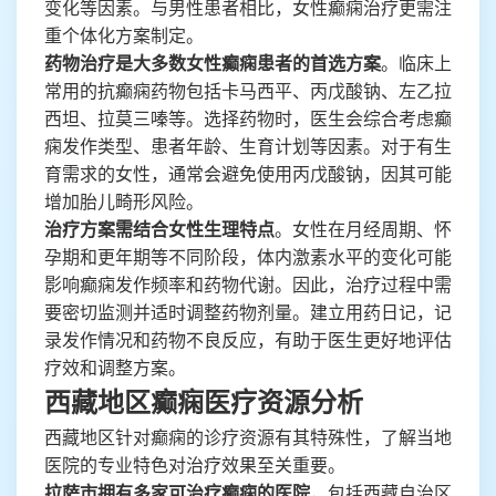
变化等因素。与男性患者相比，女性癫痫治疗更需注
重个体化方案制定。
药物治疗是大多数女性癫痫患者的首选方案
。临床上
常用的抗癫痫药物包括卡马西平、丙戊酸钠、左乙拉
西坦、拉莫三嗪等。选择药物时，医生会综合考虑癫
痫发作类型、患者年龄、生育计划等因素。对于有生
育需求的女性，通常会避免使用丙戊酸钠，因其可能
增加胎儿畸形风险。
治疗方案需结合女性生理特点
。女性在月经周期、怀
孕期和更年期等不同阶段，体内激素水平的变化可能
影响癫痫发作频率和药物代谢。因此，治疗过程中需
要密切监测并适时调整药物剂量。建立用药日记，记
录发作情况和药物不良反应，有助于医生更好地评估
疗效和调整方案。
西藏地区癫痫医疗资源分析
西藏地区针对癫痫的诊疗资源有其特殊性，了解当地
医院的专业特色对治疗效果至关重要。
拉萨市拥有多家可治疗癫痫的医院
，包括西藏自治区