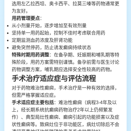
选用左乙拉西坦、奥卡西平、拉莫三嗪等药物通常更
为友好。
用药管理要点
：
从小剂量开始，逐步增加至有效剂量
坚持单一用药起始，控制不佳时考虑联合用药
定期监测血药浓度及肝肾功能
避免突然停药，防止诱发癫痫持续状态
特殊时期用药调整
：在备孕期、妊娠期和哺乳期等特
殊阶段，用药方案需特别谨慎。备孕前需与医生讨论
药物调整方案，哺乳期应选择安全性较高的药物。
手术治疗适应症与评估流程
对于药物难治性癫痫，手术治疗是一种有效的选择，
但需严格掌握适应症。
手术适应症主要包括
：难治性癫痫（病程3-4年及以
上，经长期系统抗癫痫药物治疗2年以上仍频繁发
作）、典型局灶性癫痫、癫痫引起的功能损害以及症
状性癫痫等。致痫灶位于非功能区，病灶切除后不会