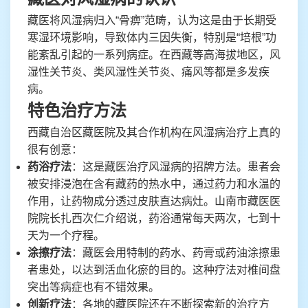
藏医将风湿病归入“骨痹”范畴，认为这是由于长期受
寒湿环境影响，导致体内三因失衡，特别是“培根”功
能紊乱引起的一系列病症。在西藏等高海拔地区，风
湿性关节炎、类风湿性关节炎、痛风等都是多发疾
病。
特色治疗方法
西藏自治区藏医院及其合作机构在风湿病治疗上真的
很有创意：
药浴疗法
：这是藏医治疗风湿病的招牌方法。患者会
被安排浸泡在含有藏药的热水中，通过药力和水温的
作用，让药物成分透过皮肤直达病灶。山南市藏医医
院院长扎西次仁介绍说，药浴通常每天两次，七到十
天为一个疗程。
涂擦疗法
：藏医会用特制的药水、药膏或药油涂擦患
者患处，以达到活血化瘀的目的。这种疗法对椎间盘
突出等病症也有不错效果。
创新疗法
：各地的藏医院还在不断探索新的治疗方