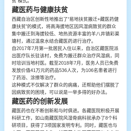
贫”模式。
藏医药与健康扶贫
西藏自治区创新性地推出了“易地扶贫搬迁+藏医药健
康扶贫”的模式，将高海拔地区因风湿病致贫的群众
集中搬迁到海拔较低、地热资源丰富的羊八井镇彩渠
塘村，通过温泉水结合藏医药进行治疗。
自2017年7月第一批居民入住以来，自治区藏医院派
出医疗队长驻该村，免费为搬迁群众治疗风湿病，同
时培训当地村医。截至2018年7月，医务人员已免费
发放价值41万元的药品536人次，为106名患者进行
了药浴、涂擦等治疗。
这种模式不仅解决了群众的病痛，还帮助他们摆脱了
因病致贫的困境，可以说是一举多得的好办法。
藏医药的创新发展
藏医药也在不断创新和与时俱进。各藏医院积极开展
科研工作，如山南藏医院风湿骨病科就承办了8个科
研项目，获得了3项国家发明专利。同时，藏医也与