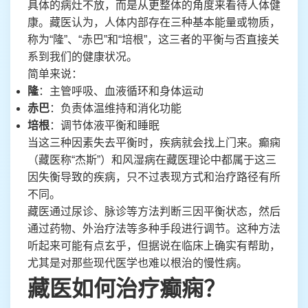
具体的病灶不放，而是从更整体的角度来看待人体健
康。藏医认为，人体内部存在三种基本能量或物质，
称为“隆”、“赤巴”和“培根”，这三者的平衡与否直接关
系到我们的健康状况。
简单来说：
隆
：主管呼吸、血液循环和身体运动
赤巴
：负责体温维持和消化功能
培根
：调节体液平衡和睡眠
当这三种因素失去平衡时，疾病就会找上门来。癫痫
（藏医称“杰斯”）和风湿病在藏医理论中都属于这三
因失衡导致的疾病，只不过表现方式和治疗路径有所
不同。
藏医通过尿诊、脉诊等方法判断三因平衡状态，然后
通过药物、外治疗法等多种手段进行调节。这种方法
听起来可能有点玄乎，但据说在临床上确实有帮助，
尤其是对那些现代医学也难以根治的慢性病。
藏医如何治疗癫痫？