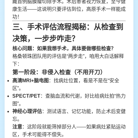
藏首例脑膜瘤切除手术。术后患者视力恢复，至今健
康生活——这说明只要评估到位，高原手术一样能成
功！
三、手术评估流程揭秘：从检查到
决策，一步步咋走？
核心问题：如果我想手术，具体要做哪些检查？
格桑顿珠团队用的评估是“两步走”，咱用大白话解释
下：
第一阶段：非侵入检查（不用开刀）
高清MRI+脑电图
：找病灶位置，看是不是在“安全
区”。
SPECT/PET
：查脑血流和代谢，好比给病灶拍“热力
图”。
神经心理评估
：测试语言、记忆功能，防止术后变健
忘。
注意
：这阶段就能筛掉部分人——如果病灶紧贴运动
区，手术可能得不偿失。