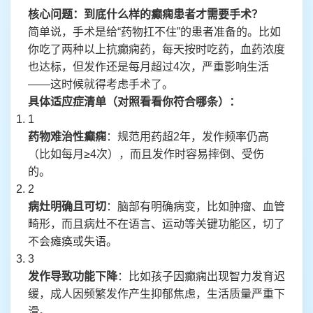
核心问题：到底什么样的癫痫患者才需要手术？
简单说，手术是给“药物扛不住”的患者准备的。比如
你吃了两种以上抗癫痫药，每天按时吃药，血药浓度
也达标，但发作还是每月超过4次，严重影响生活
——这时候就得考虑手术了。
具体适应症清单（对照看看你符合哪条）：
1
药物难治性癫痫
：规范用药超2年，发作频率仍高
（比如每月≥4次），而且发作时容易摔倒、受伤
的。
2
病灶明确且可切
：脑部有明确病变，比如肿瘤、血管
畸形，而且病灶不在语言、运动等关键功能区，切了
不会瘫痪或失语。
3
发作导致功能下降
：比如孩子因癫痫出现智力发育迟
缓，成人因频繁发作产生抑郁焦虑，生活质量严重下
滑。