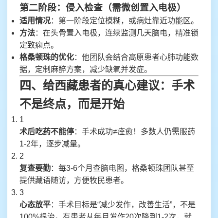
第二阶段：侵入检查（需微创置入电极）
适用情况
：第一阶段定位模糊，或病灶靠近功能区。
方法
：在头骨置入电极，连续监测几天脑电，精准锁
定致痫点。
格桑顿珠的优化
：他团队会结合高原患者心肺功能数
据，定制麻醉方案，减少缺氧并发症。
四、给西藏患者的真心建议：手术
不是终点，而是开始
1
术后吃药不能停
：手术成功≠痊愈！多数人仍需服药
1-2年，逐步减量。
2
复查要勤
：每3-6个月查脑电图，格桑顿珠团队甚至
提供藏语随访，方便牧民患者。
3
心态放平
：手术目标是“减少发作，改善生活”，不是
100%根治。有患者从每月发作20次降到1-2次，就