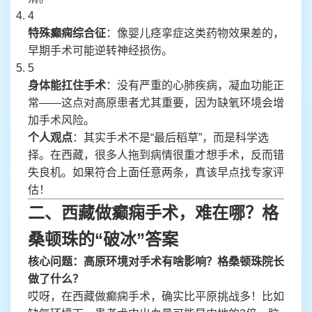
4
特殊癫痫综合征
：像婴儿痉挛症这类药物效果差的，
早期手术可能逆转神经损伤。
5
身体能扛住手术
：没有严重的心肺疾病，凝血功能正
常——这点对高原患者尤其重要，因为缺氧环境会增
加手术风险。
个人观点
：其实手术不是“最后稻草”，而是科学选
择。在西藏，很多人拖到病情很重才想手术，反而错
失良机。如果符合上面任意两条，真该早点找专家评
估！
二、西藏做癫痫手术，难在哪？格
桑顿珠的“破冰”答案
核心问题：高原环境对手术有啥影响？格桑顿珠院长
做了什么？
哎呀，在西藏做癫痫手术，确实比平原挑战多！比如