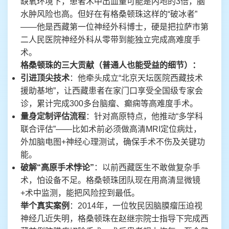
缺氧环境下，患者术中出血量可能是内地的3倍，脑
水肿风险也高。但好在有格桑顿珠这样的“破冰者”
——他是西藏第一位神经外科博士，硬是把拉萨市第
二人民医院神经外科从零带到能独立完成高难度手
术。
格桑顿珠的三大贡献（普通人也能受益的细节）：
引进顶尖技术
：他牵头成立“北京天坛医院西藏技术
援助基地”，让西藏患者在家门口享受全国级专家会
诊，累计完成300多台脑瘤、癫痫等高难度手术。
量身定制评估流程
：针对高原特点，他推动“多学科
联合评估”——比如术前必须做高清MRI定位病灶，
外加脑电图+神经心理测试，确保手术不伤及关键功
能。
破解“高原手术悖论”
：以前西藏医生不敢做复杂手
术，怕设备不足。格桑顿珠团队现在用高清显微镜
+术中监测，能把风险控到最低。
举个真实案例
：2014年，一位牧民因脑膜瘤压迫视
神经几近失明，格桑顿珠在赵继宗院士指导下完成西