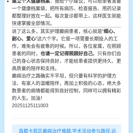
建立个人健康档案
：我给个小建议，可以给患者准备
一个健康档案袋，把所有病历、检查报告、用药记录
都整理好放在一起。每次复诊都带上，这样医生就能
快速掌握全部情况。
说了这么多，其实护理癫痫患者，核心就是“
细心、
耐心、爱心
”这六个字。它是一项需要长期投入的工
作，难免会有疲惫的时候。所以，各位家属，在照顾
患者的同时，
也请一定记得照顾好自己
。只有你们自
己的身心状态保持良好，才能给患者提供更持久、更
高质量的陪伴和支持。
癫痫治疗之路确实不平坦，但只要有科学的护理方
法、有家人的温暖陪伴，再加上积极的心态，绝大多
数患者的病情都能得到良好控制，同样可以拥有精彩
的人生。加油！
20251125111003
昌都卡若区癫痫治疗难题,学术活动参与路径,远