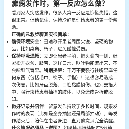
癫痫发作时，第一反应怎么做？
看到家人突然发作，很多人第一反应是惊慌失措，这
很正常。但请记住，保持冷静是你给患者的第一份帮
助。
正确的急救步骤其实很简单：
确保环境安全
：迅速移开患者周围尖锐、坚硬的物
品，比如桌角、椅子，避免碰撞受伤。
保持呼吸通畅
：立即让患者平躺，把头偏向一侧，赶
紧松开衣领、腰带，这样口水、呕吐物能流出来，不
会呛到气管里。
特别提醒
：
千万不要
强行往嘴里塞任
何东西（包括毛巾、筷子、手指）！这很容易造成二
次伤害，比如牙齿脱落、口腔黏膜损伤。也别去掐人
中、强行束缚患者抽搐的肢体，以免造成骨折或脱
臼。
做好记录并陪伴
：留意发作持续了多长时间，观察发
作时的表现（比如是全身抽搐还是局部抽动）。等发
作结束后，陪伴在患者身边，直到他意识完全清醒。
什么情况必须马上送医？
如果抽搐持续超过5分钟，