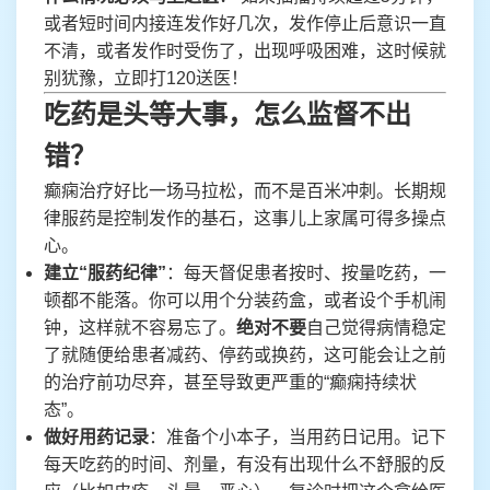
或者短时间内接连发作好几次，发作停止后意识一直
不清，或者发作时受伤了，出现呼吸困难，这时候就
别犹豫，立即打120送医！
吃药是头等大事，怎么监督不出
错？
癫痫治疗好比一场马拉松，而不是百米冲刺。长期规
律服药是控制发作的基石，这事儿上家属可得多操点
心。
建立“服药纪律”
：每天督促患者按时、按量吃药，一
顿都不能落。你可以用个分装药盒，或者设个手机闹
钟，这样就不容易忘了。
绝对不要
自己觉得病情稳定
了就随便给患者减药、停药或换药，这可能会让之前
的治疗前功尽弃，甚至导致更严重的“癫痫持续状
态”。
做好用药记录
：准备个小本子，当用药日记用。记下
每天吃药的时间、剂量，有没有出现什么不舒服的反