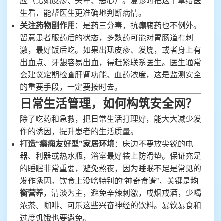
应（比如皮疹、头晕、恶心）。复诊时把这个拿给医
生看，能帮医生更准确地判断病情。
关注药物副作用
：是药三分毒，抗癫痫药也不例外。
留意患者服药后的状态，多数药可能对胃肠道有刺
激，最好饭后吃。如果出现皮疹、发烧，或者身上有
出血点、牙龈容易出血，得赶紧联系医生。医生通常
会建议定期检查肝肾功能、血药浓度，这是监测安全
的重要手段，一定要按时去。
日常生活管理，如何构筑安全网？
除了吃药和急救，把日常生活打理好，能大大减少发
作的诱因，提升患者的生活质量。
打造“癫痫友好型”家居环境
：床边不要放尖锐的电
器、利器或热水瓶，浴室最好装上防滑垫。保证充足
的睡眠非常重要，避免熬夜，因为睡眠不足是常见的
发作诱因。饮食上没啥特别的“神奇食谱”，关键是
均
衡营养
，清淡为主，避免辛辣刺激，戒烟戒酒，少喝
浓茶、咖啡、可乐这些兴奋神经的饮料。暴饮暴食和
过度饥饿也要避免。