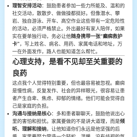
理智安排活动
：鼓励患者参加一些力所能及、温和的
社交活动，散散步、做做操都挺好。但像潜水、攀
岩、独自游泳、开车、高空作业这些带有一定危险性
的活动，必须严格禁止。外出最好有家人陪伴，如果
实在要单独行动，务必让他
随身携带一张“癫痫救护
卡”
，写上姓名、病名、用药、家属电话和地址，万
一在外面发作，路人也能知道怎么帮忙。
心理支持，是看不见却至关重要的
良药
这点我个人觉得特别重要，但也最容易被忽视。癫痫
是慢性病，反复发作、社会的异样眼光，很容易让患
者产生自卑、焦虑、抑郁的情绪。他们可能会觉得自
己是家庭的负担。
沟通与接纳是核心
：多和患者聊聊天，鼓励他说出心
里的害怕和担忧。家属要做的不是讲大道理，而是
倾
听、理解和接纳
，让他知道你们永远是他坚强的后
盾。家里要努力营造一个轻松、温暖、没有歧视的氛