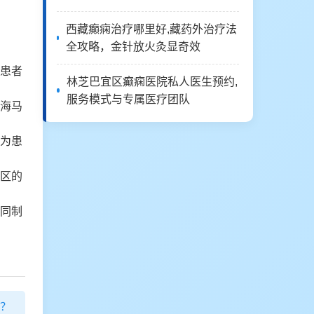
西藏癫痫治疗哪里好,藏药外治疗法
全攻略，金针放火灸显奇效
患者
林芝巴宜区癫痫医院私人医生预约,
服务模式与专属医疗团队
海马
为患
区的
同制
？