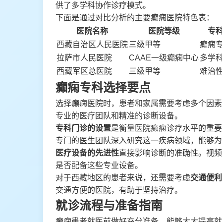
供了多学科协作诊疗模式。
下面是通过对比分析的主要癫痫医院特色表：
医院名称
医院等级
专
西藏自治区人民医院
三级甲等
癫痫
拉萨市人民医院
CAAE一级癫痫中心
多学
西藏军区总医院
三级甲等
难治
癫痫专科选择要点
选择癫痫医院时，患者和家属需要考虑多个因素
专业的医疗团队和精准的诊断设备。
专科门诊的设置
是衡量医院癫痫诊疗水平的重要
专门的医生团队深入研究这一疾病领域，能够为
医疗设备的先进性
直接影响诊断的准确性。视频
是否配备这些专业设备。
对于西藏地区的患者来说，还需要考虑
交通便利
交通方便的医院，有助于坚持治疗。
就诊流程与准备指南
癫痫患者就医前做好充分准备，能够大大提高就