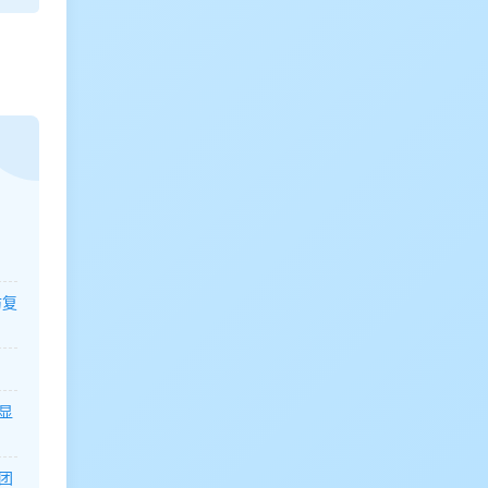
防复
显
团